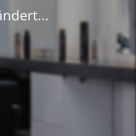
ndert...