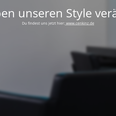
en unseren Style verä
Du findest uns jetzt hier:
www.cenkinz.de