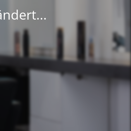
ndert...