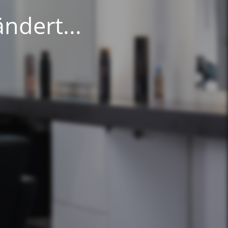
ndert...