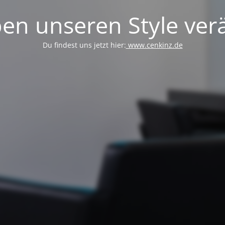
en unseren Style verä
Du findest uns jetzt hier:
www.cenkinz.de