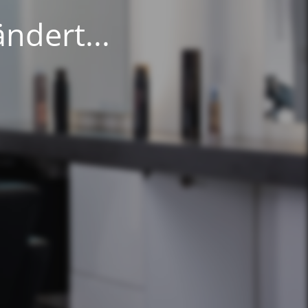
ndert...