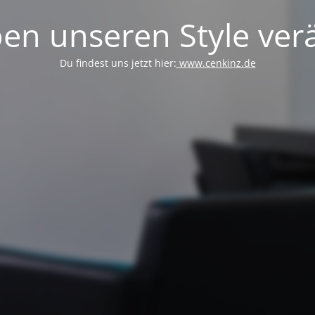
en unseren Style verä
Du findest uns jetzt hier:
www.cenkinz.de