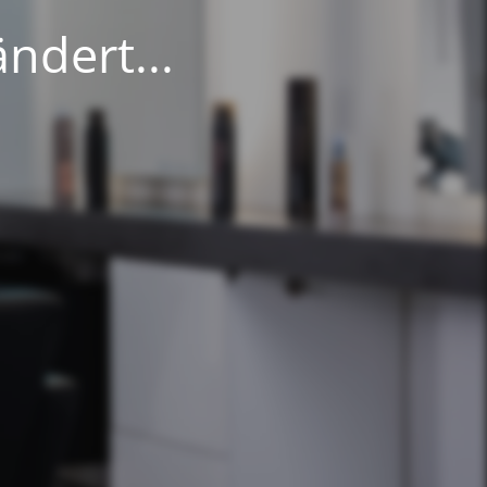
ndert...