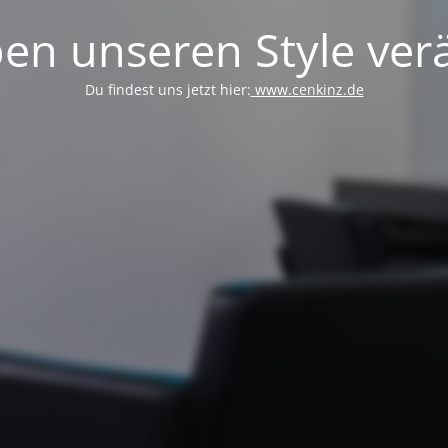
en unseren Style verä
Du findest uns jetzt hier:
www.cenkinz.de