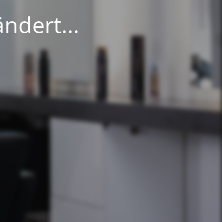
ndert...