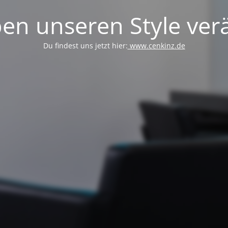
en unseren Style verä
Du findest uns jetzt hier:
www.cenkinz.de