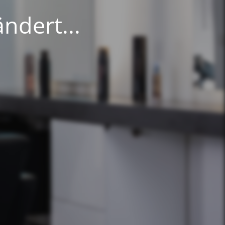
ndert...