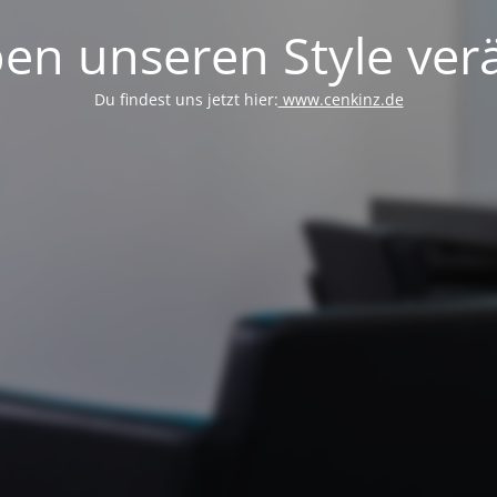
en unseren Style verä
Du findest uns jetzt hier:
www.cenkinz.de