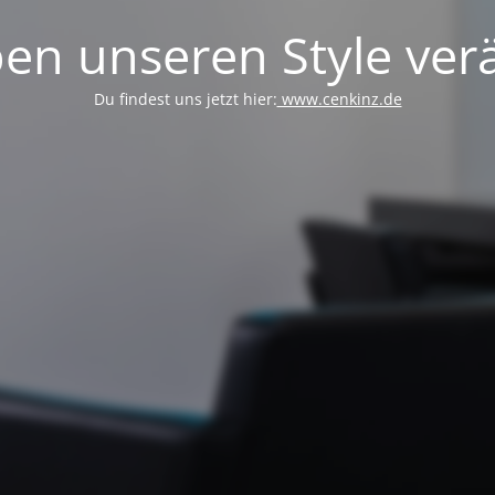
en unseren Style verä
Du findest uns jetzt hier:
www.cenkinz.de