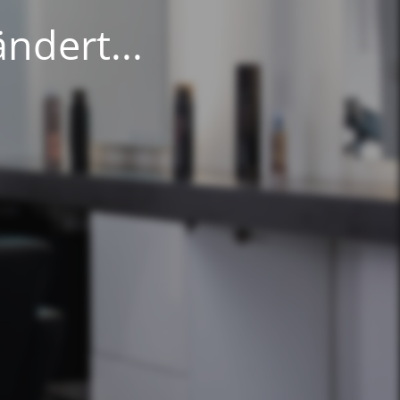
ndert...