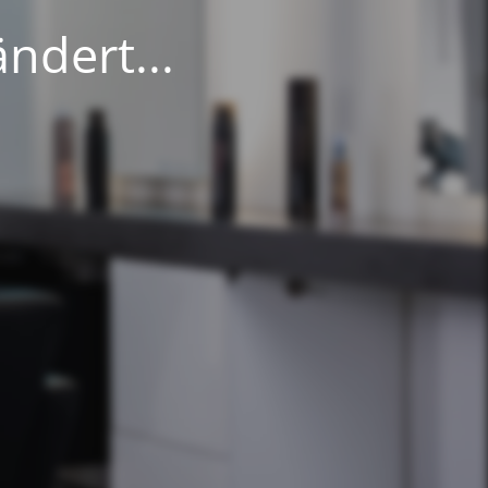
ndert...