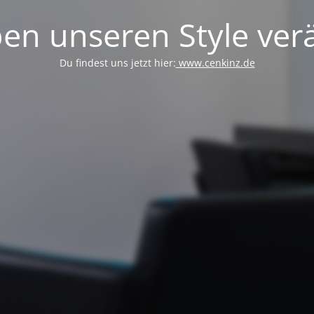
en unseren Style verä
Du findest uns jetzt hier:
www.cenkinz.de