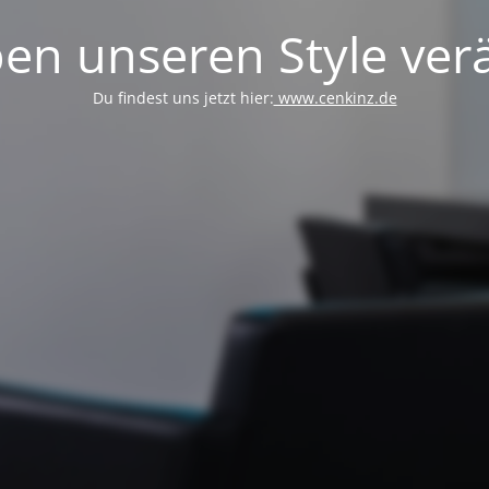
en unseren Style verä
Du findest uns jetzt hier:
www.cenkinz.de