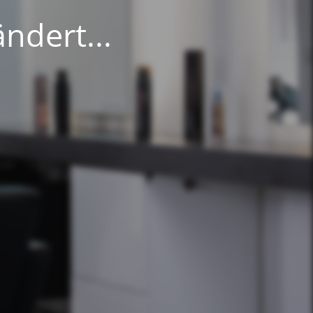
ndert...