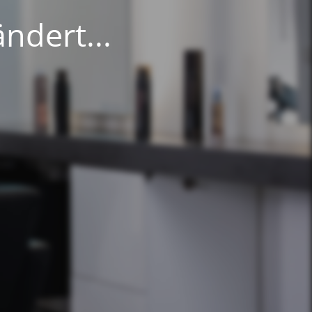
ndert...