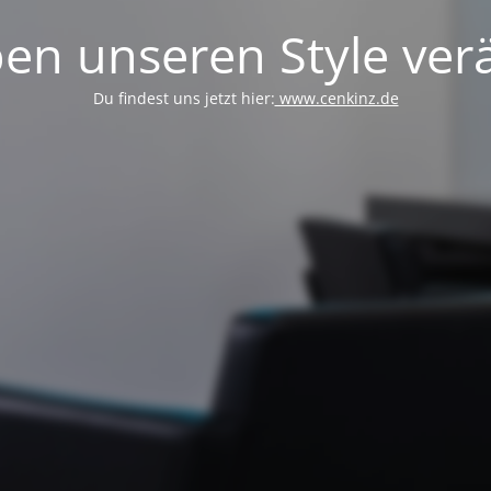
en unseren Style verä
Du findest uns jetzt hier:
www.cenkinz.de