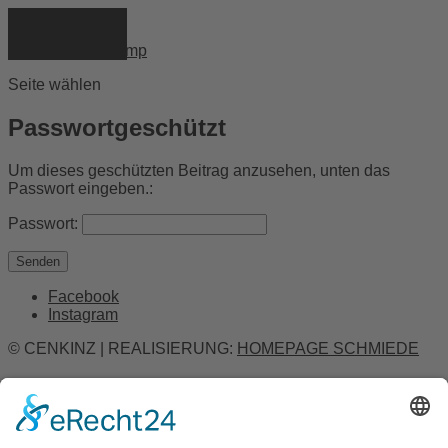
info@cenkinz.de
0-Artikel
Summercamp
Seite wählen
Passwortgeschützt
Um dieses geschützten Beitrag anzusehen, unten das
Passwort eingeben.:
Passwort:
Senden
Facebook
Instagram
© CENKINZ | REALISIERUNG:
HOMEPAGE SCHMIEDE